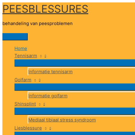
PEESBLESSURES
Ga
naar
de
behandeling van peesproblemen
inhoud
Hoofdmenu
Home
Tennisarm
Informatie tennisarm
Golfarm
Informatie golfarm
Shinsplint
Mediaal tibiaal stress syndroom
Liesblessure