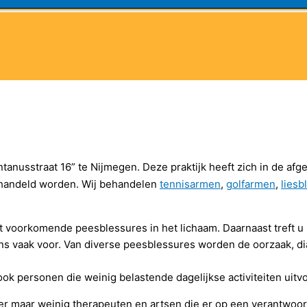
ntanusstraat 16” te Nijmegen. Deze praktijk heeft zich in de afg
behandeld worden. Wij behandelen
tennisarmen
,
golfarmen
,
liesb
st voorkomende peesblessures in het lichaam. Daarnaast treft u 
 vaak voor. Van diverse peesblessures worden de oorzaak, d
ok personen die weinig belastende dagelijkse activiteiten uit
 er maar weinig therapeuten en artsen die er op een verantwoor