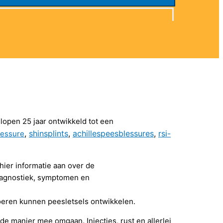
elopen 25 jaar ontwikkeld tot een
,
shinsplints
,
achillespeesblessures
,
rsi-
lessure
hier informatie aan over de
iagnostiek, symptomen en
voeren kunnen peesletsels ontwikkelen.
de manier mee omgaan. Injecties, rust en allerlei